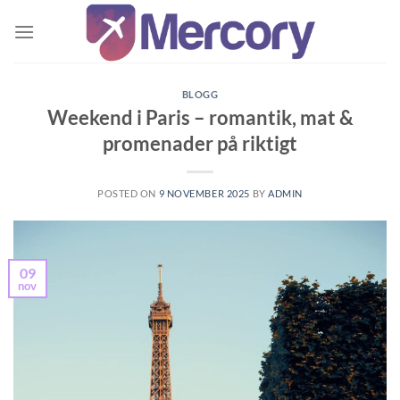
Skip
to
content
BLOGG
Weekend i Paris – romantik, mat &
promenader på riktigt
POSTED ON
9 NOVEMBER 2025
BY
ADMIN
09
nov