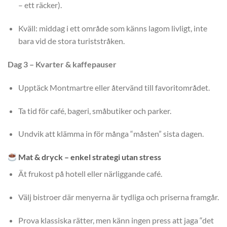
– ett räcker).
Kväll: middag i ett område som känns lagom livligt, inte
bara vid de stora turiststråken.
Dag 3 – Kvarter & kaffepauser
Upptäck Montmartre eller återvänd till favoritområdet.
Ta tid för café, bageri, småbutiker och parker.
Undvik att klämma in för många “måsten” sista dagen.
Mat & dryck – enkel strategi utan stress
Ät frukost på hotell eller närliggande café.
Välj bistroer där menyerna är tydliga och priserna framgår.
Prova klassiska rätter, men känn ingen press att jaga “det